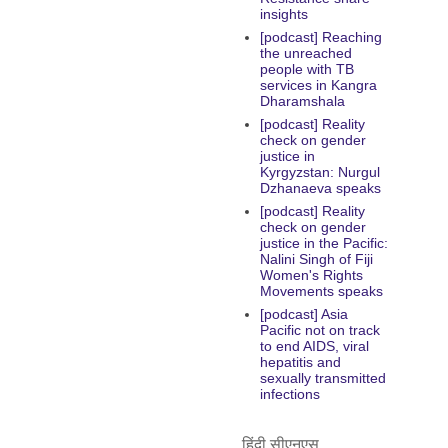
insights
[podcast] Reaching
the unreached
people with TB
services in Kangra
Dharamshala
[podcast] Reality
check on gender
justice in
Kyrgyzstan: Nurgul
Dzhanaeva speaks
[podcast] Reality
check on gender
justice in the Pacific:
Nalini Singh of Fiji
Women's Rights
Movements speaks
[podcast] Asia
Pacific not on track
to end AIDS, viral
hepatitis and
sexually transmitted
infections
हिंदी सीएनएस