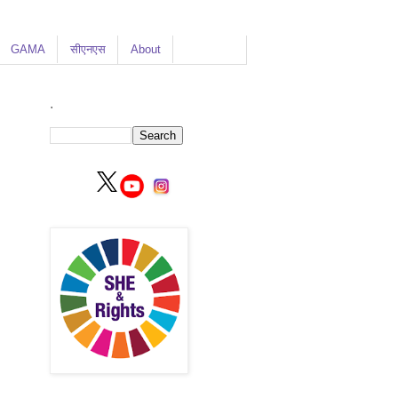
GAMA
सीएनएस
About
.