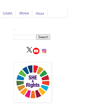
GAMA
सीएनएस
About
.