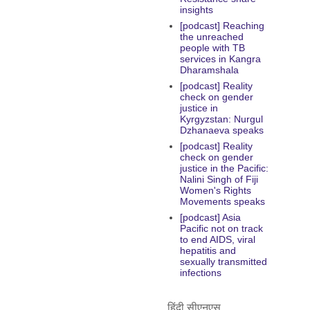
insights
[podcast] Reaching
the unreached
people with TB
services in Kangra
Dharamshala
[podcast] Reality
check on gender
justice in
Kyrgyzstan: Nurgul
Dzhanaeva speaks
[podcast] Reality
check on gender
justice in the Pacific:
Nalini Singh of Fiji
Women's Rights
Movements speaks
[podcast] Asia
Pacific not on track
to end AIDS, viral
hepatitis and
sexually transmitted
infections
हिंदी सीएनएस