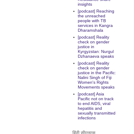
insights
[podcast] Reaching
the unreached
people with TB
services in Kangra
Dharamshala
[podcast] Reality
check on gender
justice in
Kyrgyzstan: Nurgul
Dzhanaeva speaks
[podcast] Reality
check on gender
justice in the Pacific:
Nalini Singh of Fiji
Women's Rights
Movements speaks
[podcast] Asia
Pacific not on track
to end AIDS, viral
hepatitis and
sexually transmitted
infections
हिंदी सीएनएस