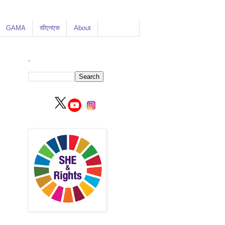
GAMA
सीएनएस
About
.