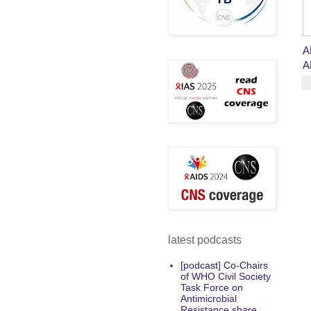
A
A
latest podcasts
[podcast] Co-Chairs
of WHO Civil Society
Task Force on
Antimicrobial
Resistance share