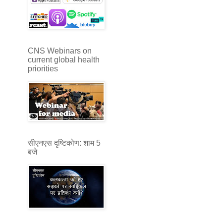
CNS Webinars on
current global health
priorities
सीएनएस दृष्टिकोण: शाम 5
बजे