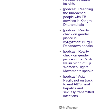
insights
[podcast] Reaching
the unreached
people with TB
services in Kangra
Dharamshala
[podcast] Reality
check on gender
justice in
Kyrgyzstan: Nurgul
Dzhanaeva speaks
[podcast] Reality
check on gender
justice in the Pacific:
Nalini Singh of Fiji
Women's Rights
Movements speaks
[podcast] Asia
Pacific not on track
to end AIDS, viral
hepatitis and
sexually transmitted
infections
हिंदी सीएनएस