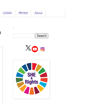
GAMA
सीएनएस
About
.
n