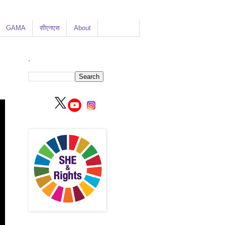
GAMA
सीएनएस
About
.