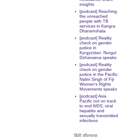
insights
[podcast] Reaching
the unreached
people with TB
services in Kangra
Dharamshala
[podcast] Reality
check on gender
justice in
Kyrgyzstan: Nurgul
Dzhanaeva speaks
[podcast] Reality
check on gender
justice in the Pacific:
Nalini Singh of Fiji
Women's Rights
Movements speaks
[podcast] Asia
Pacific not on track
to end AIDS, viral
hepatitis and
sexually transmitted
infections
हिंदी सीएनएस