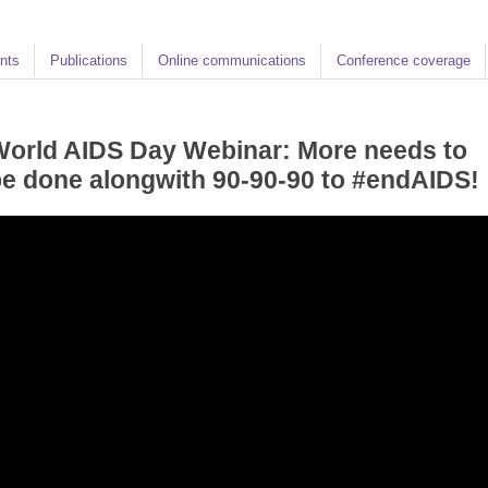
nts
Publications
Online communications
Conference coverage
orld AIDS Day Webinar: More needs to
e done alongwith 90-90-90 to #endAIDS!