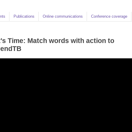
nts
Publications
Online communications
Conference coverage
t's Time: Match words with action to
#endTB