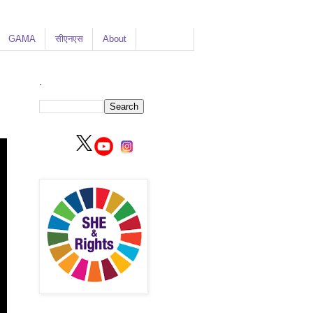
GAMA
सीएनएस
About
.