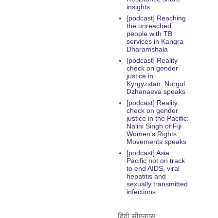
insights
[podcast] Reaching
the unreached
people with TB
services in Kangra
Dharamshala
[podcast] Reality
check on gender
justice in
Kyrgyzstan: Nurgul
Dzhanaeva speaks
[podcast] Reality
check on gender
justice in the Pacific:
Nalini Singh of Fiji
Women's Rights
Movements speaks
[podcast] Asia
Pacific not on track
to end AIDS, viral
hepatitis and
sexually transmitted
infections
हिंदी सीएनएस