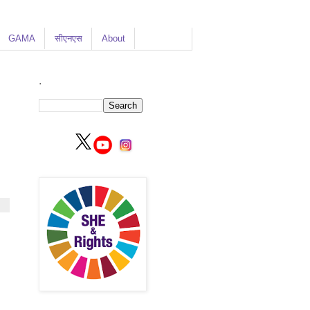
GAMA
सीएनएस
About
.