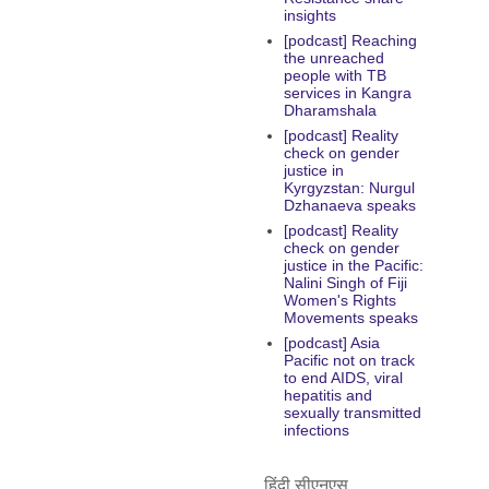
insights
[podcast] Reaching
the unreached
people with TB
services in Kangra
Dharamshala
[podcast] Reality
check on gender
justice in
Kyrgyzstan: Nurgul
Dzhanaeva speaks
[podcast] Reality
check on gender
justice in the Pacific:
Nalini Singh of Fiji
Women's Rights
Movements speaks
[podcast] Asia
Pacific not on track
to end AIDS, viral
hepatitis and
sexually transmitted
infections
हिंदी सीएनएस