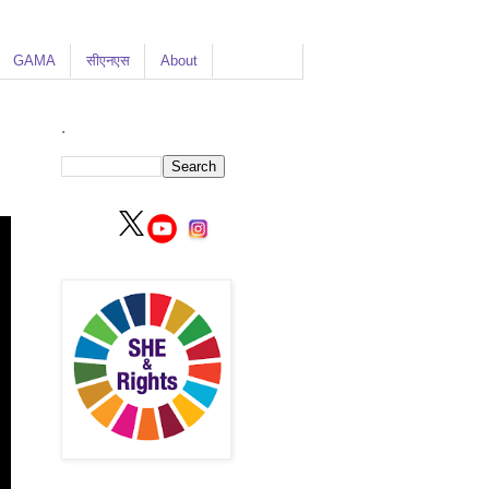
GAMA
सीएनएस
About
.