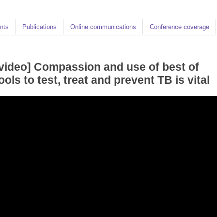
nts
Publications
Online communications
Conference coverage
video] Compassion and use of best of
ools to test, treat and prevent TB is vital