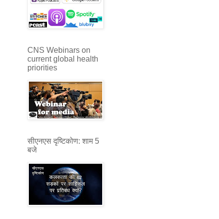
CNS Webinars on
current global health
priorities
सीएनएस दृष्टिकोण: शाम 5
बजे