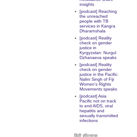
insights
[podcast] Reaching
the unreached
people with TB
services in Kangra
Dharamshala
[podcast] Reality
check on gender
justice in
Kyrgyzstan: Nurgul
Dzhanaeva speaks
[podcast] Reality
check on gender
justice in the Pacific:
Nalini Singh of Fiji
Women's Rights
Movements speaks
[podcast] Asia
Pacific not on track
to end AIDS, viral
hepatitis and
sexually transmitted
infections
हिंदी सीएनएस