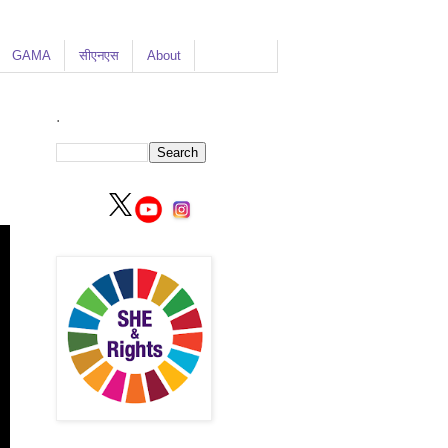
GAMA
सीएनएस
About
.