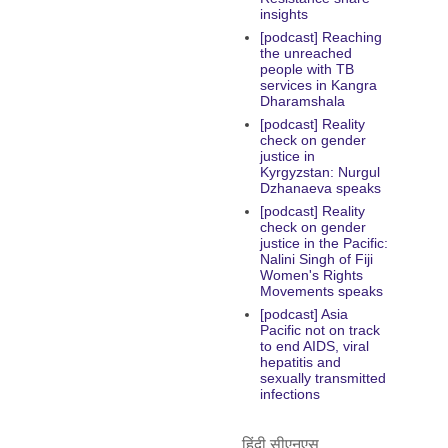
insights
[podcast] Reaching
the unreached
people with TB
services in Kangra
Dharamshala
[podcast] Reality
check on gender
justice in
Kyrgyzstan: Nurgul
Dzhanaeva speaks
[podcast] Reality
check on gender
justice in the Pacific:
Nalini Singh of Fiji
Women's Rights
Movements speaks
[podcast] Asia
Pacific not on track
to end AIDS, viral
hepatitis and
sexually transmitted
infections
हिंदी सीएनएस