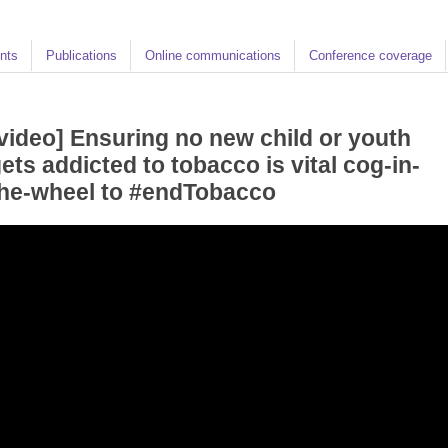
nts
Publications
Online communications
Conference coverage
video] Ensuring no new child or youth
ets addicted to tobacco is vital cog-in-
he-wheel to #endTobacco