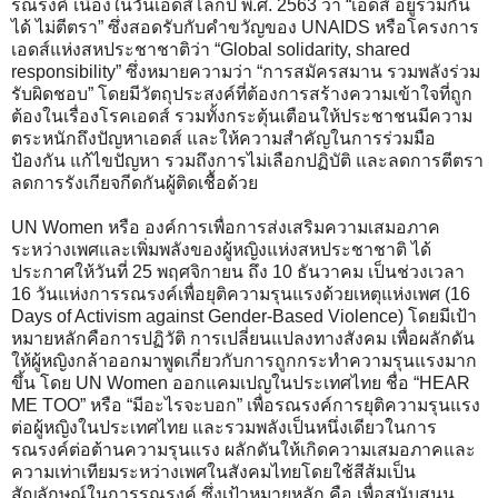
รณรงค์ เนื่องในวันเอดส์โลกปี พ.ศ. 2563 ว่า “เอดส์ อยู่ร่วมกัน
ได้ ไม่ตีตรา” ซึ่งสอดรับกับคำขวัญของ UNAIDS หรือโครงการ
เอดส์แห่งสหประชาชาติว่า “Global solidarity, shared
responsibility” ซึ่งหมายความว่า “การสมัครสมาน รวมพลังร่วม
รับผิดชอบ” โดยมีวัตถุประสงค์ที่ต้องการสร้างความเข้าใจที่ถูก
ต้องในเรื่องโรคเอดส์ รวมทั้งกระตุ้นเตือนให้ประชาชนมีความ
ตระหนักถึงปัญหาเอดส์ และให้ความสำคัญในการร่วมมือ
ป้องกัน แก้ไขปัญหา รวมถึงการไม่เลือกปฏิบัติ และลดการตีตรา
ลดการรังเกียจกีดกันผู้ติดเชื้อด้วย
UN Women หรือ องค์การเพื่อการส่งเสริมความเสมอภาค
ระหว่างเพศและเพิ่มพลังของผู้หญิงแห่งสหประชาชาติ ได้
ประกาศให้วันที่ 25 พฤศจิกายน ถึง 10 ธันวาคม เป็นช่วงเวลา
16 วันแห่งการรณรงค์เพื่อยุติความรุนแรงด้วยเหตุแห่งเพศ (16
Days of Activism against Gender-Based Violence) โดยมีเป้า
หมายหลักคือการปฏิวัติ การเปลี่ยนแปลงทางสังคม เพื่อผลักดัน
ให้ผู้หญิงกล้าออกมาพูดเกี่ยวกับการถูกกระทำความรุนแรงมาก
ขึ้น โดย UN Women ออกแคมเปญในประเทศไทย ชื่อ “HEAR
ME TOO” หรือ “มีอะไรจะบอก” เพื่อรณรงค์การยุติความรุนแรง
ต่อผู้หญิงในประเทศไทย และรวมพลังเป็นหนึ่งเดียวในการ
รณรงค์ต่อต้านความรุนแรง ผลักดันให้เกิดความเสมอภาคและ
ความเท่าเทียมระหว่างเพศในสังคมไทยโดยใช้สีส้มเป็น
สัญลักษณ์ในการรณรงค์ ซึ่งเป้าหมายหลัก คือ เพื่อสนับสนุน