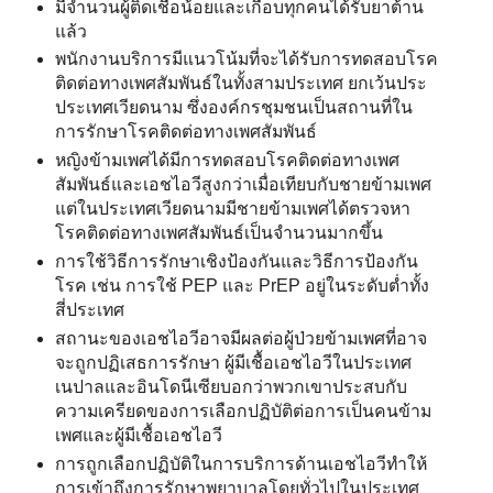
มีจำนวนผู้ติดเชื้อน้อยและเกือบทุกคนได้รับยาต้าน
แล้ว
พนักงานบริการมีแนวโน้มที่จะได้รับการทดสอบโรค
ติดต่อทางเพศสัมพันธ์ในทั้งสามประเทศ ยกเว้นประ
ประเทศเวียดนาม ซึ่งองค์กรชุมชนเป็นสถานที่ใน
การรักษาโรคติดต่อทางเพศสัมพันธ์
หญิงข้ามเพศได้มีการทดสอบโรคติดต่อทางเพศ
สัมพันธ์และเอชไอวีสูงกว่าเมื่อเทียบกับชายข้ามเพศ
แต่ในประเทศเวียดนามมีชายข้ามเพศได้ตรวจหา
โรคติดต่อทางเพศสัมพันธ์เป็นจำนวนมากขึ้น
การใช้วิธีการรักษาเชิงป้องกันและวิธีการป้องกัน
โรค เช่น การใช้ PEP และ PrEP อยู่ในระดับต่ำทั้ง
สี่ประเทศ
สถานะของเอชไอวีอาจมีผลต่อผู้ป่วยข้ามเพศที่อาจ
จะถูกปฏิเสธการรักษา ผู้มีเชื้อเอชไอวีในประเทศ
เนปาลและอินโดนีเซียบอกว่าพวกเขาประสบกับ
ความเครียดของการเลือกปฏิบัติต่อการเป็นคนข้าม
เพศและผู้มีเชื้อเอชไอวี
การถูกเลือกปฏิบัติในการบริการด้านเอชไอวีทำให้
การเข้าถึงการรักษาพยาบาลโดยทั่วไปในประเทศ